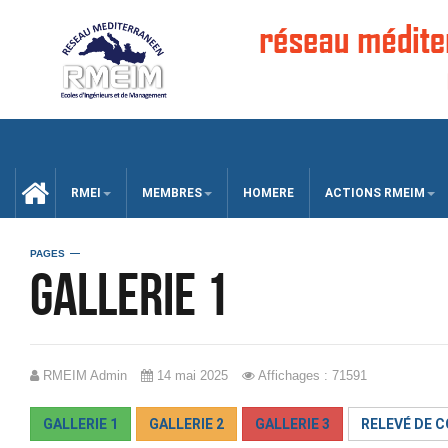
CCUEIL
RMEI
MEMBRES
HOMERE
ACTIONS RMEIM
PAGES
Gallerie 1
RMEIM Admin
14 mai 2025
Affichages : 71591
GALLERIE 1
GALLERIE 2
GALLERIE 3
RELEVÉ DE 