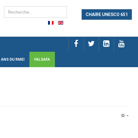
Rechercher
CHAIRE UNESCO 651
 ANS DU RMEI
FALSAFA
EMP