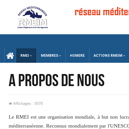
CCUEIL
RMEI
MEMBRES
HOMERE
ACTIONS RMEIM
a propos de nous
Affichages : 9378
Le RMEI est une organisation mondiale, à but non lucrati
méditerranéenne. Reconnus mondialement par l'UNESCO et 