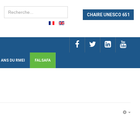
Rechercher
CHAIRE UNESCO 651
 ANS DU RMEI
FALSAFA
EMP