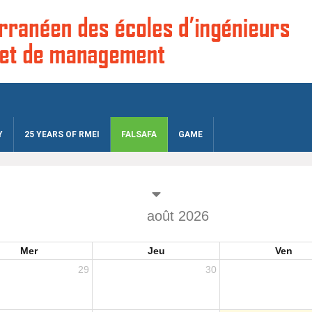
Y
25 YEARS OF RMEI
FALSAFA
GAME
août 2026
Mer
Jeu
Ven
29
30