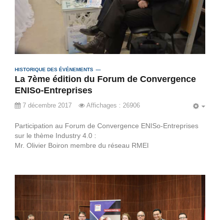
HISTORIQUE DES ÉVÉNEMENTS
La 7ème édition du Forum de Convergence
ENISo-Entreprises
7 décembre 2017
Affichages : 26906
EMP
Participation au Forum de Convergence ENISo-Entreprises
sur le thème Industry 4.0 :
Mr. Olivier Boiron membre du réseau
RMEI