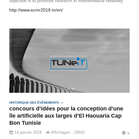
objective is to promote research in mathematical reliability.
http://www.ecmr2018.tn/en/
HISTORIQUE DES ÉVÉNEMENTS
concours d’idées pour la conception d’une
île artificielle aux larges d’El Haouaria Cap
Bon Tunisie
14 janvier 2018
Affichages : 19692
EMP