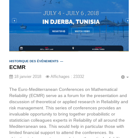
HISTORIQUE DES ÉVÉNEMENTS
ECMR
18 janvier 2018
Affichages : 23332
EMP
The Euro-Mediterranean Conferences on Mathematical
Reliability (ECMR) serve as a forum for the presentation and
discussion of theoretical or applied research in Reliability and
risk management. This series of conferences provides an
invaluable opportunity to bring together probabilistic or
statistician colleagues experts in Reliability of all around the
Mediterranean sea. This would help in particular those with
limited financial support to attend the conferences. Its