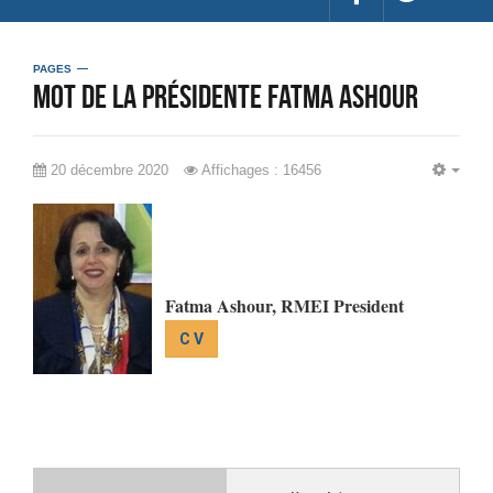
PAGES
Mot de la présidente Fatma Ashour
20 décembre 2020
Affichages : 16456
EMP
Fatma Ashour, RMEI President
C V