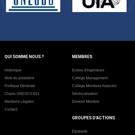
QUI SOMME NOUS ?
MEMBRES
Historique
Ecoles d'ingénieurs
Mots du président
Collège Management
Politique Générale
Collège Membres Associés
Chaire UNESCO 651
Géolocalisation
Mentions Légales
Devenir Membre
Contact
GROUPES D'ACTIONS
Etudiants