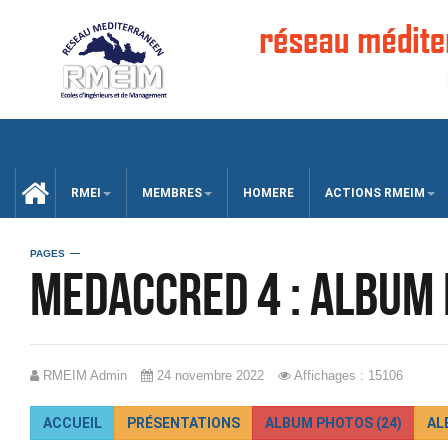
CCUEIL
RMEI
MEMBRES
HOMERE
ACTIONS RMEIM
PAGES
MEDACCRED 4 : album
RMEIM Admin
24 novembre 2022
Affichages : 15106
ACCUEIL
PRÉSENTATIONS
ALBUM PHOTOS (24)
AL