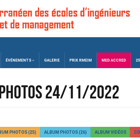
ÉVÉNEMENTS
GALERIE
PRIX RMEIM
MED ACCRED
25
 photos 24/11/2022
BUM PHOTOS (25)
ALBUM PHOTOS (26)
ALBUM VIDÉOS
CO