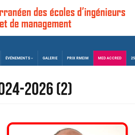
ÉVÉNEMENTS
GALERIE
PRIX RMEIM
MED ACCRED
25
024-2026 (2)