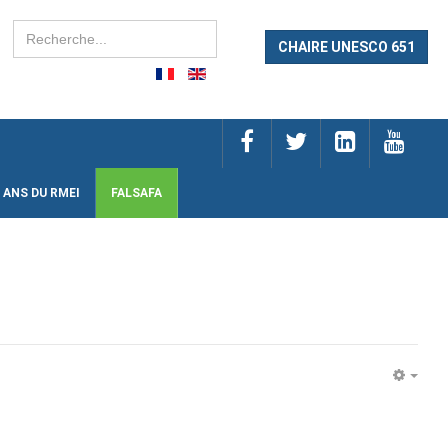
Rechercher
CHAIRE UNESCO 651
 ANS DU RMEI
FALSAFA
EMP