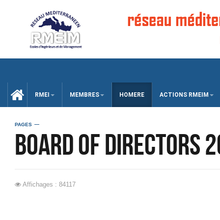
CCUEIL
RMEI
MEMBRES
HOMERE
ACTIONS RMEIM
PAGES
Board of Directors 2
Affichages : 84117