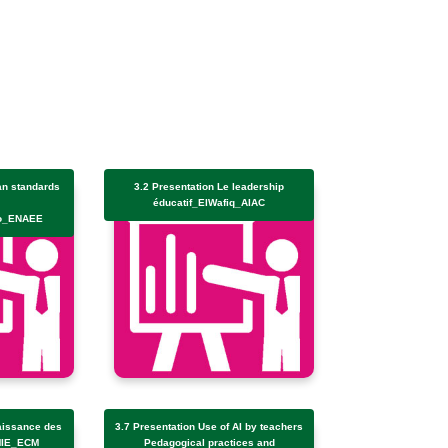
an standards
3.2 Presentation Le leadership
éducatif_ElWafiq_AIAC
o_ENAEE
aissance des
3.7 Presentation Use of AI by teachers
MIE_ECM
Pedagogical practices and