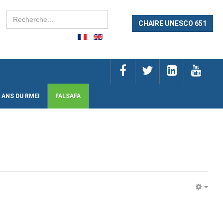
Rechercher
CHAIRE UNESCO 651
 ANS DU RMEI
FALSAFA
EMP