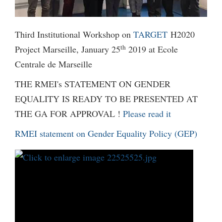
Third Institutional Workshop on
TARGET
H2020
th
Project Marseille, January 25
2019 at Ecole
Centrale de Marseille
THE RMEI's STATEMENT ON GENDER
EQUALITY IS READY TO BE PRESENTED AT
THE GA FOR APPROVAL !
Please read it
RMEI statement on Gender Equality Policy (GEP)