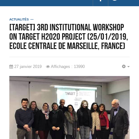
ACTUALITÉS
[TARGET] 3rd Institutional Workshop
on TARGET H2020 Project (25/01/2019,
Ecole Centrale de Marseille, France)
27 janvier 2019
Affichages : 13990
EMP