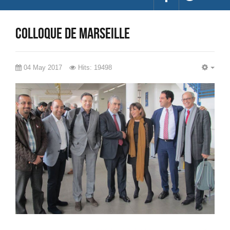
Colloque de Marseille
04 May 2017
Hits: 19498
EMP