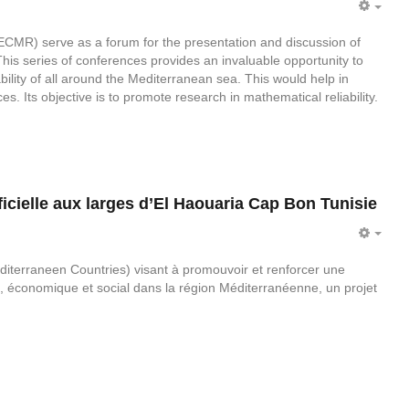
EMP
CMR) serve as a forum for the presentation and discussion of
This series of conferences provides an invaluable opportunity to
iability of all around the Mediterranean sea. This would help in
es. Its objective is to promote research in mathematical reliability.
ficielle aux larges d’El Haouaria Cap Bon Tunisie
EMP
diterraneen Countries) visant à promouvoir et renforcer une
e, économique et social dans la région Méditerranéenne, un projet