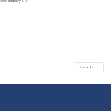
hème Industry 4.0 :
Page 1 of 3