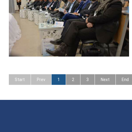
Start
Prev
1
2
3
Next
End