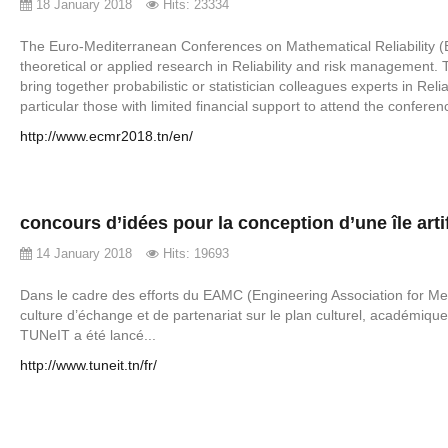
18 January 2018
Hits: 23334
The Euro-Mediterranean Conferences on Mathematical Reliability (E
theoretical or applied research in Reliability and risk management. 
bring together probabilistic or statistician colleagues experts in Rel
particular those with limited financial support to attend the conferenc
http://www.ecmr2018.tn/en/
concours d’idées pour la conception d’une île arti
14 January 2018
Hits: 19693
Dans le cadre des efforts du EAMC (Engineering Association for Me
culture d’échange et de partenariat sur le plan culturel, académiqu
TUNeIT a été lancé...
http://www.tuneit.tn/fr/