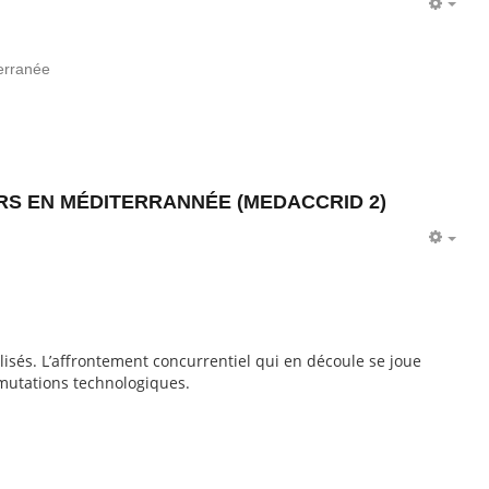
EMP
terranée
RS EN MÉDITERRANNÉE (MEDACCRID 2)
EMP
isés. L’affrontement concurrentiel qui en découle se joue
 mutations technologiques.