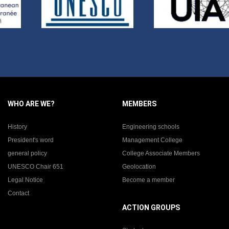
WHO ARE WE?
MEMBERS
History
Engineering schools
President's word
Management College
general policy
College Associate Members
UNESCO Chair 651
Geolocation
Legal Notice
Become a member
Contact
ACTION GROUPS